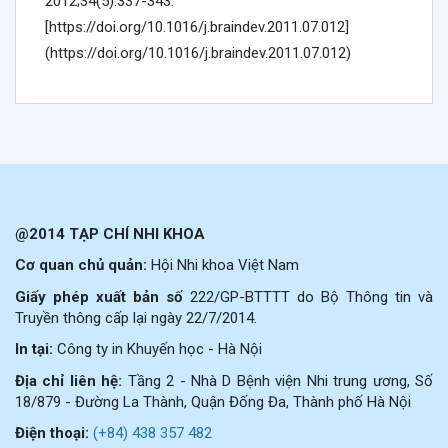
2012;34(5):337-343.
[https://doi.org/10.1016/j.braindev.2011.07.012]
(https://doi.org/10.1016/j.braindev.2011.07.012)
@2014 TẠP CHÍ NHI KHOA
Cơ quan chủ quản:
Hội Nhi khoa Việt Nam
Giấy phép xuất bản số
222/GP-BTTTT do Bộ Thông tin và
Truyền thông cấp lại ngày 22/7/2014.
In tại:
Công ty in Khuyến học - Hà Nội
Địa chỉ liên hệ:
Tầng 2 - Nhà D Bệnh viện Nhi trung ương, Số
18/879 - Đường La Thành, Quận Đống Đa, Thành phố Hà Nội
Điện thoại:
(+84) 438 357 482