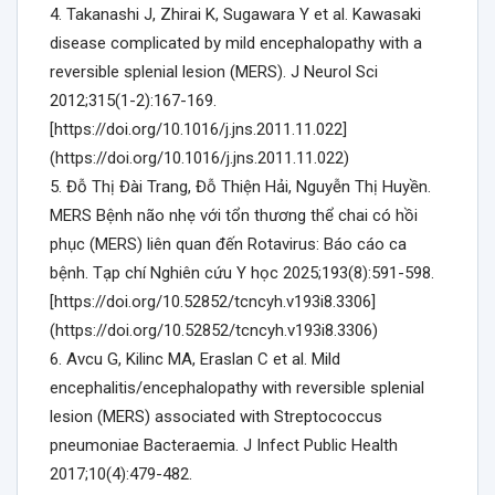
4. Takanashi J, Zhirai K, Sugawara Y et al. Kawasaki
disease complicated by mild encephalopathy with a
reversible splenial lesion (MERS). J Neurol Sci
2012;315(1-2):167-169.
[https://doi.org/10.1016/j.jns.2011.11.022]
(https://doi.org/10.1016/j.jns.2011.11.022)
5. Đỗ Thị Đài Trang, Đỗ Thiện Hải, Nguyễn Thị Huyền.
MERS Bệnh não nhẹ với tổn thương thể chai có hồi
phục (MERS) liên quan đến Rotavirus: Báo cáo ca
bệnh. Tạp chí Nghiên cứu Y học 2025;193(8):591-598.
[https://doi.org/10.52852/tcncyh.v193i8.3306]
(https://doi.org/10.52852/tcncyh.v193i8.3306)
6. Avcu G, Kilinc MA, Eraslan C et al. Mild
encephalitis/encephalopathy with reversible splenial
lesion (MERS) associated with Streptococcus
pneumoniae Bacteraemia. J Infect Public Health
2017;10(4):479-482.