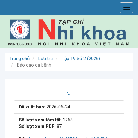
##plugins.themes.vojs.accessible_menu.main_navigation##
Toggl
##plugins.themes.vojs.accessible_menu.main_content##
navig
##plugins.themes.vojs.accessible_menu.sidebar##
Trang chủ
Lưu trữ
Tập 19 Số 2 (2026)
Báo cáo ca bệnh
##plugins.themes.vojs.artic
PDF
Đã xuất bản:
2026-06-24
Số lượt xem tóm tắt
: 1263
Số lượt xem PDF
: 87