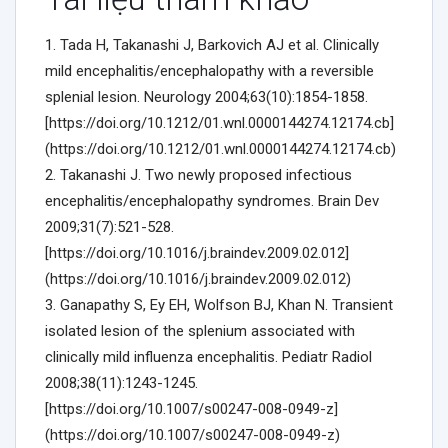
1. Tada H, Takanashi J, Barkovich AJ et al. Clinically
mild encephalitis/encephalopathy with a reversible
splenial lesion. Neurology 2004;63(10):1854-1858.
[https://doi.org/10.1212/01.wnl.0000144274.12174.cb]
(https://doi.org/10.1212/01.wnl.0000144274.12174.cb)
2. Takanashi J. Two newly proposed infectious
encephalitis/encephalopathy syndromes. Brain Dev
2009;31(7):521-528.
[https://doi.org/10.1016/j.braindev.2009.02.012]
(https://doi.org/10.1016/j.braindev.2009.02.012)
3. Ganapathy S, Ey EH, Wolfson BJ, Khan N. Transient
isolated lesion of the splenium associated with
clinically mild influenza encephalitis. Pediatr Radiol
2008;38(11):1243-1245.
[https://doi.org/10.1007/s00247-008-0949-z]
(https://doi.org/10.1007/s00247-008-0949-z)