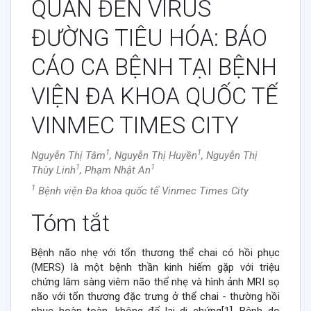
QUAN ĐẾN VIRUS
ĐƯỜNG TIÊU HÓA: BÁO
CÁO CA BỆNH TẠI BỆNH
VIỆN ĐA KHOA QUỐC TẾ
VINMEC TIMES CITY
1
1
Nguyễn Thị Tâm
, Nguyễn Thị Huyền
, Nguyễn Thị
1
1
Thùy Linh
, Phạm Nhật An
1
Bệnh viện Đa khoa quốc tế Vinmec Times City
##plugins.themes.vojs.arti
Tóm tắt
Bệnh não nhẹ với tổn thương thể chai có hồi phục
(MERS) là một bệnh thần kinh hiếm gặp với triệu
chứng lâm sàng viêm não thể nhẹ và hình ảnh MRI sọ
não với tổn thương đặc trưng ở thể chai - thường hồi