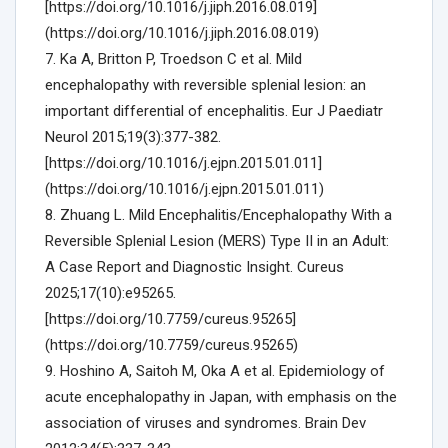
[https://doi.org/10.1016/j.jiph.2016.08.019]
(https://doi.org/10.1016/j.jiph.2016.08.019)
7. Ka A, Britton P, Troedson C et al. Mild
encephalopathy with reversible splenial lesion: an
important differential of encephalitis. Eur J Paediatr
Neurol 2015;19(3):377-382.
[https://doi.org/10.1016/j.ejpn.2015.01.011]
(https://doi.org/10.1016/j.ejpn.2015.01.011)
8. Zhuang L. Mild Encephalitis/Encephalopathy With a
Reversible Splenial Lesion (MERS) Type II in an Adult:
A Case Report and Diagnostic Insight. Cureus
2025;17(10):e95265.
[https://doi.org/10.7759/cureus.95265]
(https://doi.org/10.7759/cureus.95265)
9. Hoshino A, Saitoh M, Oka A et al. Epidemiology of
acute encephalopathy in Japan, with emphasis on the
association of viruses and syndromes. Brain Dev