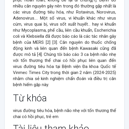
phục hoàn toàn, không để lại di chứng[1]. Bệnh do
nhiều căn nguyên gây nên trong đó thường gặp nhất là
các virus đường tiêu hóa, như Rotavirus, Norovirus,
Adenovirus…. Một số virus, vi khuẩn khác như virus
cúm, virus quai bị, virus sốt xuất huyết… hay vi khuẩn
như Mycoplasma, phế cầu, liên cầu khuẩn, Escherichia
coli và Klebsiella đã được báo cáo là các tác nhân gây
bệnh của MERS [2] [3]. Căn nguyên do thuốc chống
động kinh và liên quan đến bệnh Kawasaki cũng đã
được mô tả [4]. Chúng tôi báo cáo 3 ca bệnh não nhẹ
với tổn thương thể chai có hồi phục liên quan đến
virus đường tiêu hóa tại Bệnh viện Đa khoa Quốc tế
Vinmec Times City trong thời gian 2 năm (2024-2025)
nhằm chia sẻ kinh nghiệm chẩn đoán và điều trị căn
bệnh hiếm gặp này.
##plugins.themes.vojs.artic
Từ khóa
virus đường tiêu hóa, bệnh não nhẹ với tổn thương thể
chai có hồi phục, trẻ em
Tài liệu tham khảo