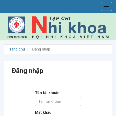
##plugins.themes.vojs.accessible_menu.main_navigation##
Toggl
##plugins.themes.vojs.accessible_menu.main_content##
navig
##plugins.themes.vojs.accessible_menu.sidebar##
Trang chủ
Đăng nhập
Đăng nhập
Tên tài khoản
Mật khẩu