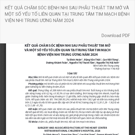
Quay
KẾT QUẢ CHĂM SÓC BỆNH NHI SAU PHẪU THUẬT TIM MỞ VÀ
trở
MỘT SỐ YẾU TỐ LIÊN QUAN TẠI TRUNG TÂM TIM MẠCH BỆNH
lại
VIỆN NHI TRUNG ƯƠNG NĂM 2024
chi
tiết
Download
bài
Download PDF
báo