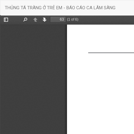
Quay
THỦNG TÁ TRÀNG Ở TRẺ EM - BÁO CÁO CA LÂM SÀNG
trở
lại
chi
tiết
bài
báo